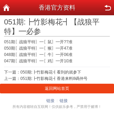
香港官方资料
051期:┣竹影梅花┫【战狼平
特】━必参
051期〖战狼平特〗━〖鼠〗━开??准
050期〖战狼平特〗━〖猴〗━开47准
048期〖战狼平特〗━〖牛〗━开06准
047期〖战狼平特〗━〖鸡〗━开10准
下一篇：
050期:┣竹影梅花┫看到的就参下
上一篇：
051期:┣竹影梅花┫香港来料8碼仲号
返回网站首页
链接
链接
所有内容都转自互联网！仅供娱乐参考，严禁用于赌博！