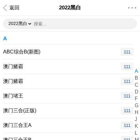
2022黑白
返回
A
ABC综合B(新图)
111
澳门赌霸
111
A
B
澳门赌霸
111
C
D
澳门堵王
111
F
G
澳门三合(正版)
111
H
J
澳门三合王A
111
K
L
澳门三合王B
M