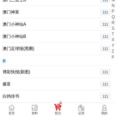
111
N
P
澳门神算
111
Q
R
澳门小神仙A
111
S
T
澳门小神仙B
111
X
Y
澳门足球报(黑圈)
111
Z
#
B
博彩快报(新图)
111
爆富
111
白鸽传书
111
百鸽传书
111
首页
资料
投注
我的
记录